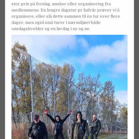
stor pris på forslag, ønsker eller organisering fra
medlemmene. En lengre dagstur pr halvår prøver vi å
organisere, eller slå dette sammen til èn tur over flere
dager, men også små turer i nærmiljøet både
onsdagskvelder og en lørdag i ny og ne.