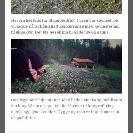
Her fra høstens tur til Langedrag. Turen var sponset, og
vi hadde på forhånd hatt konkurranse med gevinster inn
til ulike dyr. Det ble besøk inn til både ulv og gaupe.
Onsdagsmøtet ble tatt ute. Med både kamera og mobil som
verktøy. Våren er spesielt fin å bruke til fotografering
med lange lyse kvelder. Hygge og trim er bonus når man
er på fototur.