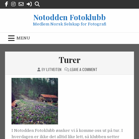
Skip
to
Notodden Fotoklubb
content
Medlem Norsk Selskap for Fotografi
MENU
Turer
ON
BY
LJTVEITEN
LEAVE A COMMENT
TURER
I Notodden Fotoklubb ønsker vi å komme oss ut på tur. I
hverdagen er ikke det alltid like lett, så klubben setter